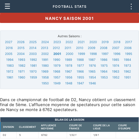
☰
⋮
FOOTBALL STATS
NANCY SAISON 2001
Autres Saisons :
2027
2026
2025
2024
2023
2022
2021
2020
2019
2018
2017
2016
2015
2014
2013
2012
2011
2010
2009
2008
2007
2006
2005
2004
2003
2002
2001
2000
1999
1998
1997
1996
1995
1994
1993
1992
1991
1990
1989
1988
1987
1986
1985
1984
1983
1982
1981
1980
1979
1978
1977
1976
1975
1974
1973
1972
1971
1970
1969
1968
1967
1966
1965
1964
1963
1962
1961
1960
1959
1958
1957
1956
1955
1954
1953
1952
1951
1950
1949
1948
1947
1946
Dans ce championnat de football de D2, Nancy obtient un classement
final de 5ème. L'affluence moyenne de spectateurs pour cette saison
de Nancy se monte à 6762 spectateurs.
BILAN DE LA SAISON
AFFLUENCE
COUPE DE
COUPE DE LA
COUPE
DIVISION
CLASSEMENT
MOYENNE
FRANCE
LIGUE
D'EUROPE
D2
5
6762
1/32 f
1/8 f