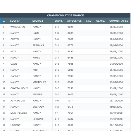
CHAMPIONNAT DE FRANCE
J.
EQUIPE 1
EQUIPE 2
SCORE
AFFLUENCE
LIEU
CLASS.
COMMENTAIRES
1
WASQUEHAL
NANCY
0-1
2021
28/07/2001
2
NANCY
LAVAL
1-0
8209
06/08/2001
3
CRETEIL
NANCY
1-0
2609
12/08/2000
4
NANCY
BEAUVAIS
3-1
6771
18/08/2000
5
NICE
NANCY
2-1
4433
26/08/2000
6
NANCY
NIMES
3-1
6438
29/08/2000
7
CAEN
NANCY
0-3
7895
01/09/2000
8
NANCY
NIORT
0-0
5698
05/09/2000
9
CANNES
NANCY
0-2
2393
09/09/2000
10
NANCY
MARTIGUES
0-0
6368
16/09/2000
11
CHATEAUROUX
NANCY
0-0
7253
23/09/2000
12
NANCY
ANGERS
0-0
5405
30/09/2000
13
AC-AJACCIO
NANCY
1-0
1217
06/10/2000
14
NANCY
SOCHAUX
1-2
5178
11/10/2000
15
MONTPELLIER
NANCY
1-1
7954
15/10/2000
16
NANCY
LE HAVRE
2-3
6404
21/10/2000
17
LORIENT
NANCY
2-0
5762
28/10/2000