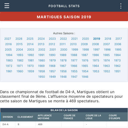
☰
⋮
FOOTBALL STATS
MARTIGUES SAISON 2019
Autres Saisons :
2027
2026
2025
2024
2023
2022
2021
2020
2019
2018
2017
2016
2015
2014
2013
2012
2011
2010
2009
2008
2007
2006
2005
2004
2003
2002
2001
2000
1999
1998
1997
1996
1995
1994
1993
1992
1991
1990
1989
1988
1987
1986
1985
1984
1983
1982
1981
1980
1979
1978
1977
1976
1975
1974
1973
1972
1971
1970
1969
1968
1967
1966
1965
1964
1963
1962
1961
1960
1959
1958
1957
1956
1955
1954
1953
1952
1951
1950
1949
1948
1947
1946
Dans ce championnat de football de D4-A, Martigues obtient un
classement final de 9ème. L'affluence moyenne de spectateurs pour
cette saison de Martigues se monte à 469 spectateurs.
BILAN DE LA SAISON
AFFLUENCE
COUPE DE
COUPE DE LA
COUPE
DIVISION
CLASSEMENT
MOYENNE
FRANCE
LIGUE
D'EUROPE
D4-A
9
469
-