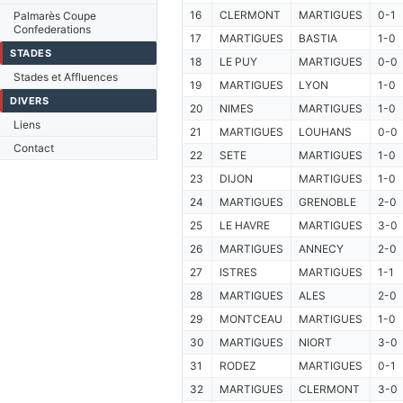
16
CLERMONT
MARTIGUES
0-1
Palmarès Coupe
Confederations
17
MARTIGUES
BASTIA
1-0
STADES
18
LE PUY
MARTIGUES
0-0
Stades et Affluences
19
MARTIGUES
LYON
1-0
DIVERS
20
NIMES
MARTIGUES
1-0
Liens
21
MARTIGUES
LOUHANS
0-0
Contact
22
SETE
MARTIGUES
1-0
23
DIJON
MARTIGUES
1-0
24
MARTIGUES
GRENOBLE
2-0
25
LE HAVRE
MARTIGUES
3-0
26
MARTIGUES
ANNECY
2-0
27
ISTRES
MARTIGUES
1-1
28
MARTIGUES
ALES
2-0
29
MONTCEAU
MARTIGUES
1-0
30
MARTIGUES
NIORT
3-0
31
RODEZ
MARTIGUES
0-1
32
MARTIGUES
CLERMONT
3-0