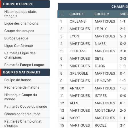
COUPE D'EUROPE
CHAMPIO
Historique des clubs
J.
EQUIPE 1
EQUIPE 2
SCO
français
1
ORLEANS
MARTIGUES
1-1
Ligue des champions
2
MARTIGUES
LE PUY
2-1
Coupe des coupes
3
LYON
MARTIGUES
5-0
Europa League
4
MARTIGUES
NIMES
0-2
Ligue Conference
5
LOUHANS
MARTIGUES
3-0
Palmarès Ligue des
champions
6
MARTIGUES
SETE
3-3
Palmarès Europa League
7
MARTIGUES
DIJON
1-0
EQUIPES NATIONALES
8
GRENOBLE
MARTIGUES
0-1
Equipe de france
9
MARTIGUES
LE HAVRE
1-0
Recherche de matchs
10
ANNECY
MARTIGUES
1-0
Historique Coupe du
11
MARTIGUES
ISTRES
0-0
monde
12
ALES
MARTIGUES
0-1
Palmarès Coupe du monde
13
MARTIGUES
MONTCEAU
2-0
Championnat d'europe
14
NIORT
MARTIGUES
1-1
Palmarès Championnat
15
MARTIGUES
RODEZ
3-1
d'europe