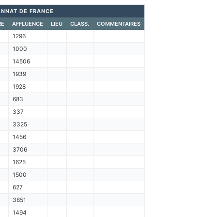
NNAT DE FRANCE
RE
AFFLUENCE
LIEU
CLASS.
COMMENTAIRES
1296
1000
14506
1939
1928
683
337
3325
1456
3706
1625
1500
627
3851
1494