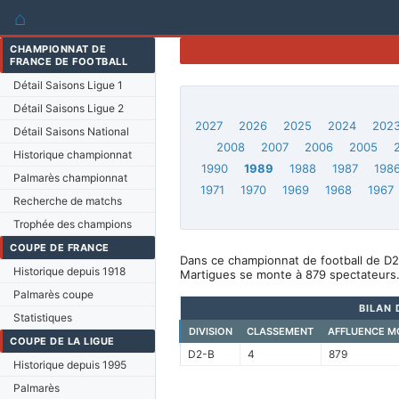
⌂
CHAMPIONNAT DE
FRANCE DE FOOTBALL
Détail Saisons Ligue 1
Détail Saisons Ligue 2
2027
2026
2025
2024
202
Détail Saisons National
2008
2007
2006
2005
Historique championnat
1990
1989
1988
1987
198
Palmarès championnat
1971
1970
1969
1968
1967
Recherche de matchs
Trophée des champions
COUPE DE FRANCE
Dans ce championnat de football de D2
Historique depuis 1918
Martigues se monte à 879 spectateurs
Palmarès coupe
BILAN 
Statistiques
DIVISION
CLASSEMENT
AFFLUENCE M
COUPE DE LA LIGUE
D2-B
4
879
Historique depuis 1995
Palmarès