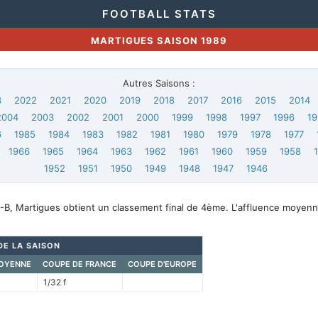
FOOTBALL STATS
MARTIGUES SAISON 1989
Autres Saisons :
3
2022
2021
2020
2019
2018
2017
2016
2015
2014
2004
2003
2002
2001
2000
1999
1998
1997
1996
19
6
1985
1984
1983
1982
1981
1980
1979
1978
1977
1966
1965
1964
1963
1962
1961
1960
1959
1958
1952
1951
1950
1949
1948
1947
1946
-B, Martigues obtient un classement final de 4ème. L'affluence moyenn
.
DE LA SAISON
OYENNE
COUPE DE FRANCE
COUPE D'EUROPE
1/32 f