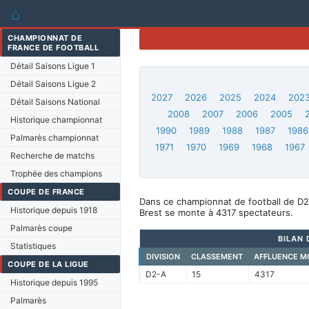
⌂
CHAMPIONNAT DE
FRANCE DE FOOTBALL
Détail Saisons Ligue 1
Détail Saisons Ligue 2
2027
2026
2025
2024
202
Détail Saisons National
2008
2007
2006
2005
Historique championnat
1990
1989
1988
1987
1986
Palmarès championnat
1971
1970
1969
1968
1967
Recherche de matchs
Trophée des champions
COUPE DE FRANCE
Dans ce championnat de football de D2
Historique depuis 1918
Brest se monte à 4317 spectateurs.
Palmarès coupe
BILAN 
Statistiques
DIVISION
CLASSEMENT
AFFLUENCE M
COUPE DE LA LIGUE
D2-A
15
4317
Historique depuis 1995
Palmarès