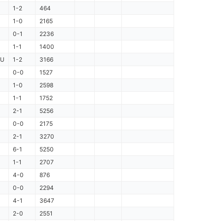
1-2
464
1-0
2165
0-1
2236
1-1
1400
AU
1-2
3166
0-0
1527
1-0
2598
1-1
1752
2-1
5256
0-0
2175
2-1
3270
6-1
5250
1-1
2707
4-0
876
0-0
2294
4-1
3647
2-0
2551