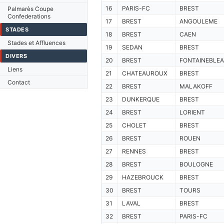
16
PARIS-FC
BREST
Palmarès Coupe
Confederations
17
BREST
ANGOULEME
STADES
18
BREST
CAEN
Stades et Affluences
19
SEDAN
BREST
DIVERS
20
BREST
FONTAINEBLE
Liens
21
CHATEAUROUX
BREST
Contact
22
BREST
MALAKOFF
23
DUNKERQUE
BREST
24
BREST
LORIENT
25
CHOLET
BREST
26
BREST
ROUEN
27
RENNES
BREST
28
BREST
BOULOGNE
29
HAZEBROUCK
BREST
30
BREST
TOURS
31
LAVAL
BREST
32
BREST
PARIS-FC