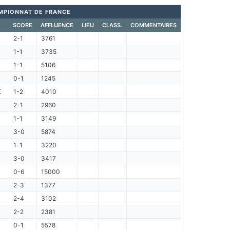
MPIONNAT DE FRANCE
SCORE
AFFLUENCE
LIEU
CLASS.
COMMENTAIRES
2-1
3761
1-1
3735
1-1
5106
0-1
1245
X
1-2
4010
2-1
2960
1-1
3149
3-0
5874
1-1
3220
3-0
3417
0-6
15000
2-3
1377
2-4
3102
2-2
2381
0-1
5578