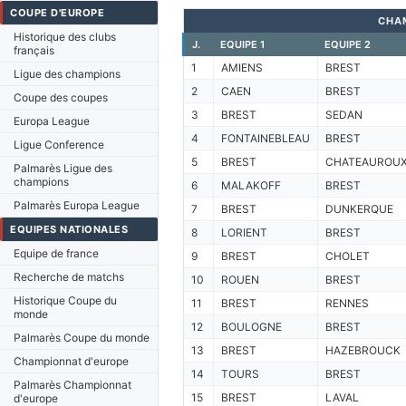
COUPE D'EUROPE
CHA
Historique des clubs
J.
EQUIPE 1
EQUIPE 2
français
1
AMIENS
BREST
Ligue des champions
2
CAEN
BREST
Coupe des coupes
3
BREST
SEDAN
Europa League
4
FONTAINEBLEAU
BREST
Ligue Conference
5
BREST
CHATEAUROU
Palmarès Ligue des
champions
6
MALAKOFF
BREST
Palmarès Europa League
7
BREST
DUNKERQUE
EQUIPES NATIONALES
8
LORIENT
BREST
Equipe de france
9
BREST
CHOLET
Recherche de matchs
10
ROUEN
BREST
Historique Coupe du
11
BREST
RENNES
monde
12
BOULOGNE
BREST
Palmarès Coupe du monde
13
BREST
HAZEBROUCK
Championnat d'europe
14
TOURS
BREST
Palmarès Championnat
15
BREST
LAVAL
d'europe