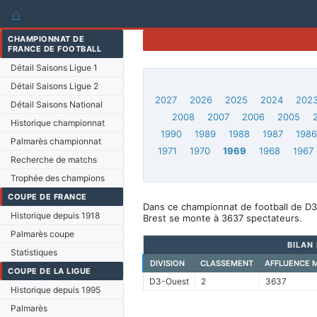
⌂
CHAMPIONNAT DE
FRANCE DE FOOTBALL
Détail Saisons Ligue 1
Détail Saisons Ligue 2
2027
2026
2025
2024
202
Détail Saisons National
2008
2007
2006
2005
Historique championnat
1990
1989
1988
1987
198
Palmarès championnat
1971
1970
1969
1968
1967
Recherche de matchs
Trophée des champions
COUPE DE FRANCE
Dans ce championnat de football de D3
Historique depuis 1918
Brest se monte à 3637 spectateurs.
Palmarès coupe
BILAN
Statistiques
DIVISION
CLASSEMENT
AFFLUENCE 
COUPE DE LA LIGUE
D3-Ouest
2
3637
Historique depuis 1995
Palmarès