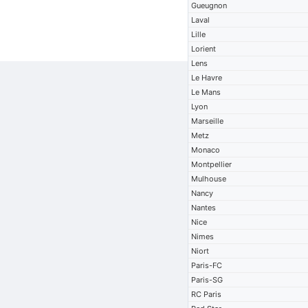
Gueugnon
Laval
Lille
Lorient
Lens
Le Havre
Le Mans
Lyon
Marseille
Metz
Monaco
Montpellier
Mulhouse
Nancy
Nantes
Nice
Nimes
Niort
Paris-FC
Paris-SG
RC Paris