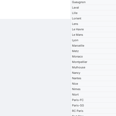
Gueugnon
Laval
Lille
Lorient
Lens
Le Havre
Le Mans
Lyon
Marseille
Metz
Monaco
Montpellier
Mulhouse
Nancy
Nantes
Nice
Nimes
Niort
Paris-FC
Paris-SG
RC Paris