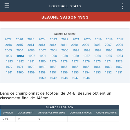
☰
⋮
FOOTBALL STATS
BEAUNE SAISON 1993
Autres Saisons :
2027
2026
2025
2024
2023
2022
2021
2020
2019
2018
2017
2016
2015
2014
2013
2012
2011
2010
2009
2008
2007
2006
2005
2004
2003
2002
2001
2000
1999
1998
1997
1996
1995
1994
1993
1992
1991
1990
1989
1988
1987
1986
1985
1984
1983
1982
1981
1980
1979
1978
1977
1976
1975
1974
1973
1972
1971
1970
1969
1968
1967
1966
1965
1964
1963
1962
1961
1960
1959
1958
1957
1956
1955
1954
1953
1952
1951
1950
1949
1948
1947
1946
Dans ce championnat de football de D4-E, Beaune obtient un
classement final de 14ème.
BILAN DE LA SAISON
DIVISION
CLASSEMENT
AFFLUENCE MOYENNE
COUPE DE FRANCE
COUPE D'EUROPE
D4-E
14
0