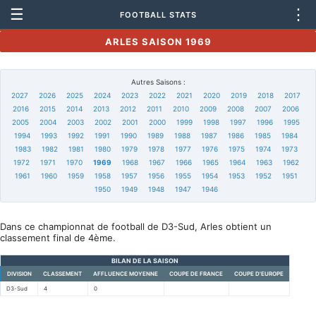
☰
⋮
FOOTBALL STATS
ARLES SAISON 1969
Autres Saisons :
2027
2026
2025
2024
2023
2022
2021
2020
2019
2018
2017
2016
2015
2014
2013
2012
2011
2010
2009
2008
2007
2006
2005
2004
2003
2002
2001
2000
1999
1998
1997
1996
1995
1994
1993
1992
1991
1990
1989
1988
1987
1986
1985
1984
1983
1982
1981
1980
1979
1978
1977
1976
1975
1974
1973
1972
1971
1970
1969
1968
1967
1966
1965
1964
1963
1962
1961
1960
1959
1958
1957
1956
1955
1954
1953
1952
1951
1950
1949
1948
1947
1946
Dans ce championnat de football de D3-Sud, Arles obtient un
classement final de 4ème.
BILAN DE LA SAISON
DIVISION
CLASSEMENT
AFFLUENCE MOYENNE
COUPE DE FRANCE
COUPE D'EUROPE
D3-Sud
4
0