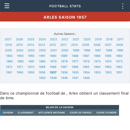
☰
⋮
FOOTBALL STATS
ARLES SAISON 1957
Autres Saisons :
2027
2026
2025
2024
2023
2022
2021
2020
2019
2018
2017
2016
2015
2014
2013
2012
2011
2010
2009
2008
2007
2006
2005
2004
2003
2002
2001
2000
1999
1998
1997
1996
1995
1994
1993
1992
1991
1990
1989
1988
1987
1986
1985
1984
1983
1982
1981
1980
1979
1978
1977
1976
1975
1974
1973
1972
1971
1970
1969
1968
1967
1966
1965
1964
1963
1962
1961
1960
1959
1958
1957
1956
1955
1954
1953
1952
1951
1950
1949
1948
1947
1946
Dans ce championnat de football de , Arles obtient un classement final
de ème.
BILAN DE LA SAISON
DIVISION
CLASSEMENT
AFFLUENCE MOYENNE
COUPE DE FRANCE
COUPE D'EUROPE