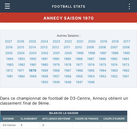
☰
⋮
FOOTBALL STATS
ANNECY SAISON 1970
Autres Saisons :
2027
2026
2025
2024
2023
2022
2021
2020
2019
2018
2017
2016
2015
2014
2013
2012
2011
2010
2009
2008
2007
2006
2005
2004
2003
2002
2001
2000
1999
1998
1997
1996
1995
1994
1993
1992
1991
1990
1989
1988
1987
1986
1985
1984
1983
1982
1981
1980
1979
1978
1977
1976
1975
1974
1973
1972
1971
1970
1969
1968
1967
1966
1965
1964
1963
1962
1961
1960
1959
1958
1957
1956
1955
1954
1953
1952
1951
1950
1949
1948
1947
1946
Dans ce championnat de football de D3-Centre, Annecy obtient un
classement final de 9ème.
BILAN DE LA SAISON
DIVISION
CLASSEMENT
AFFLUENCE MOYENNE
COUPE DE FRANCE
COUPE D'EUROPE
D3-Centre
9
0