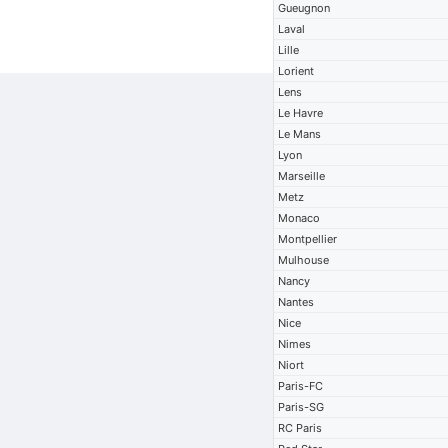
Gueugnon
Laval
Lille
Lorient
Lens
Le Havre
Le Mans
Lyon
Marseille
Metz
Monaco
Montpellier
Mulhouse
Nancy
Nantes
Nice
Nimes
Niort
Paris-FC
Paris-SG
RC Paris