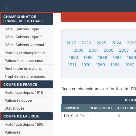
⌂
CHAMPIONNAT DE
FRANCE DE FOOTBALL
Détail Saisons Ligue 1
Détail Saisons Ligue 2
2027
2026
2025
2024
202
Détail Saisons National
2008
2007
2006
2005
Historique championnat
1990
1989
1988
1987
198
Palmarès championnat
1971
1970
1969
1968
1967
Recherche de matchs
Trophée des champions
COUPE DE FRANCE
Dans ce championnat de football de D3-
Historique depuis 1918
Palmarès coupe
BILAN
Statistiques
DIVISION
CLASSEMENT
AFFLUENC
D3-Sud-Est
1
0
COUPE DE LA LIGUE
Historique depuis 1995
Palmarès