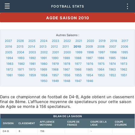
☰
⋮
FOOTBALL STATS
AGDE SAISON 2010
Autres Saisons :
2027
2026
2025
2024
2023
2022
2021
2020
2019
2018
2017
2016
2015
2014
2013
2012
2011
2010
2009
2008
2007
2006
2005
2004
2003
2002
2001
2000
1999
1998
1997
1996
1995
1994
1993
1992
1991
1990
1989
1988
1987
1986
1985
1984
1983
1982
1981
1980
1979
1978
1977
1976
1975
1974
1973
1972
1971
1970
1969
1968
1967
1966
1965
1964
1963
1962
1961
1960
1959
1958
1957
1956
1955
1954
1953
1952
1951
1950
1949
1948
1947
1946
Dans ce championnat de football de D4-B, Agde obtient un classement
final de 8ème. L'affluence moyenne de spectateurs pour cette saison
de Agde se monte à 156 spectateurs.
BILAN DE LA SAISON
AFFLUENCE
COUPE DE
COUPE DE LA
COUPE
DIVISION
CLASSEMENT
MOYENNE
FRANCE
LIGUE
D'EUROPE
D4-B
8
156
-