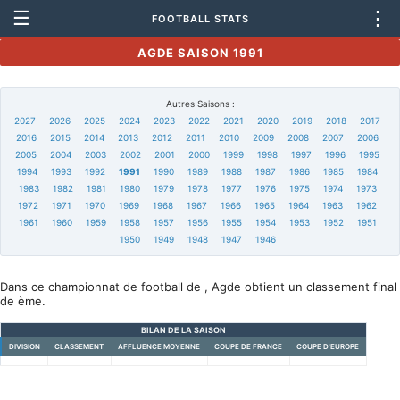
☰
⋮
FOOTBALL STATS
AGDE SAISON 1991
Autres Saisons :
2027
2026
2025
2024
2023
2022
2021
2020
2019
2018
2017
2016
2015
2014
2013
2012
2011
2010
2009
2008
2007
2006
2005
2004
2003
2002
2001
2000
1999
1998
1997
1996
1995
1994
1993
1992
1991
1990
1989
1988
1987
1986
1985
1984
1983
1982
1981
1980
1979
1978
1977
1976
1975
1974
1973
1972
1971
1970
1969
1968
1967
1966
1965
1964
1963
1962
1961
1960
1959
1958
1957
1956
1955
1954
1953
1952
1951
1950
1949
1948
1947
1946
Dans ce championnat de football de , Agde obtient un classement final
de ème.
BILAN DE LA SAISON
DIVISION
CLASSEMENT
AFFLUENCE MOYENNE
COUPE DE FRANCE
COUPE D'EUROPE