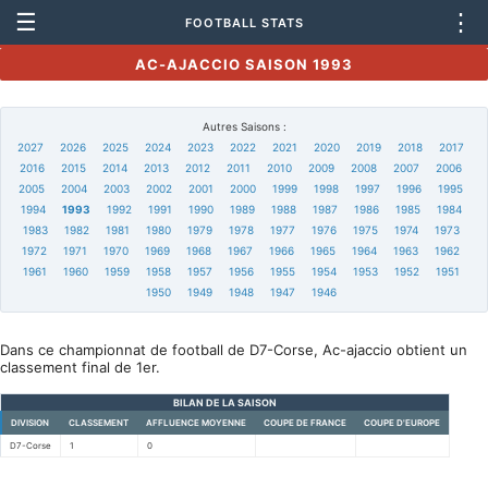
☰
⋮
FOOTBALL STATS
AC-AJACCIO SAISON 1993
Autres Saisons :
2027
2026
2025
2024
2023
2022
2021
2020
2019
2018
2017
2016
2015
2014
2013
2012
2011
2010
2009
2008
2007
2006
2005
2004
2003
2002
2001
2000
1999
1998
1997
1996
1995
1994
1993
1992
1991
1990
1989
1988
1987
1986
1985
1984
1983
1982
1981
1980
1979
1978
1977
1976
1975
1974
1973
1972
1971
1970
1969
1968
1967
1966
1965
1964
1963
1962
1961
1960
1959
1958
1957
1956
1955
1954
1953
1952
1951
1950
1949
1948
1947
1946
Dans ce championnat de football de D7-Corse, Ac-ajaccio obtient un
classement final de 1er.
BILAN DE LA SAISON
DIVISION
CLASSEMENT
AFFLUENCE MOYENNE
COUPE DE FRANCE
COUPE D'EUROPE
D7-Corse
1
0