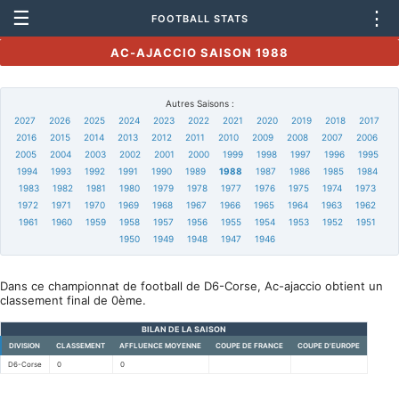
☰
⋮
FOOTBALL STATS
AC-AJACCIO SAISON 1988
Autres Saisons :
2027
2026
2025
2024
2023
2022
2021
2020
2019
2018
2017
2016
2015
2014
2013
2012
2011
2010
2009
2008
2007
2006
2005
2004
2003
2002
2001
2000
1999
1998
1997
1996
1995
1994
1993
1992
1991
1990
1989
1988
1987
1986
1985
1984
1983
1982
1981
1980
1979
1978
1977
1976
1975
1974
1973
1972
1971
1970
1969
1968
1967
1966
1965
1964
1963
1962
1961
1960
1959
1958
1957
1956
1955
1954
1953
1952
1951
1950
1949
1948
1947
1946
Dans ce championnat de football de D6-Corse, Ac-ajaccio obtient un
classement final de 0ème.
BILAN DE LA SAISON
DIVISION
CLASSEMENT
AFFLUENCE MOYENNE
COUPE DE FRANCE
COUPE D'EUROPE
D6-Corse
0
0