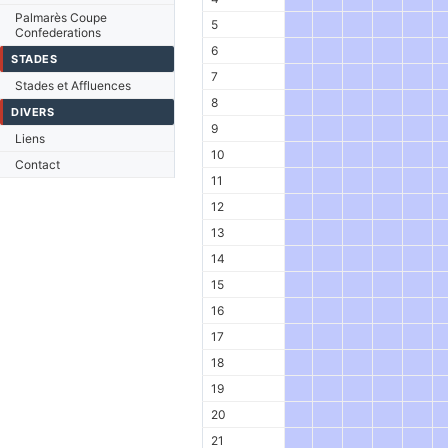
Palmarès Coupe
5
Confederations
6
STADES
7
Stades et Affluences
8
DIVERS
9
Liens
10
Contact
11
12
13
14
15
16
17
18
19
20
21