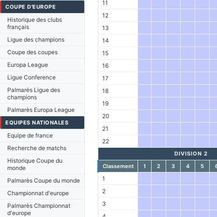
11
COUPE D'EUROPE
12
Historique des clubs
français
13
Ligue des champions
14
Coupe des coupes
15
Europa League
16
Ligue Conference
17
Palmarès Ligue des
18
champions
19
Palmarès Europa League
20
EQUIPES NATIONALES
21
Equipe de france
22
Recherche de matchs
DIVISION 2
Historique Coupe du
Classement
1
2
3
4
5
monde
1
Palmarès Coupe du monde
2
Championnat d'europe
3
Palmarès Championnat
d'europe
4