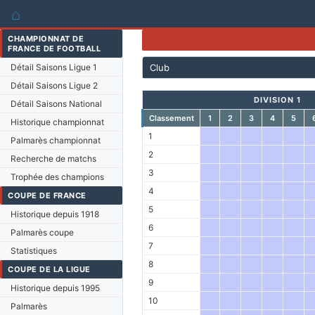
⌂
CHAMPIONNAT DE
FRANCE DE FOOTBALL
Détail Saisons Ligue 1
Club
Détail Saisons Ligue 2
DIVISION 1
Détail Saisons National
Classement
1
2
3
4
5
Historique championnat
1
Palmarès championnat
2
Recherche de matchs
3
Trophée des champions
4
COUPE DE FRANCE
5
Historique depuis 1918
6
Palmarès coupe
7
Statistiques
8
COUPE DE LA LIGUE
9
Historique depuis 1995
10
Palmarès