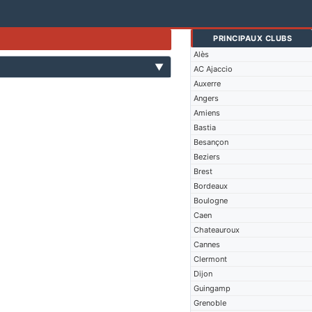
PRINCIPAUX CLUBS
Alès
▼
AC Ajaccio
Auxerre
Angers
Amiens
Bastia
Besançon
Beziers
Brest
Bordeaux
Boulogne
Caen
Chateauroux
Cannes
Clermont
Dijon
Guingamp
Grenoble