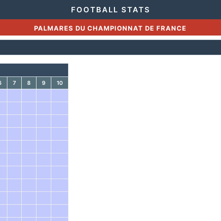
FOOTBALL STATS
PALMARES DU CHAMPIONNAT DE FRANCE
6
7
8
9
10