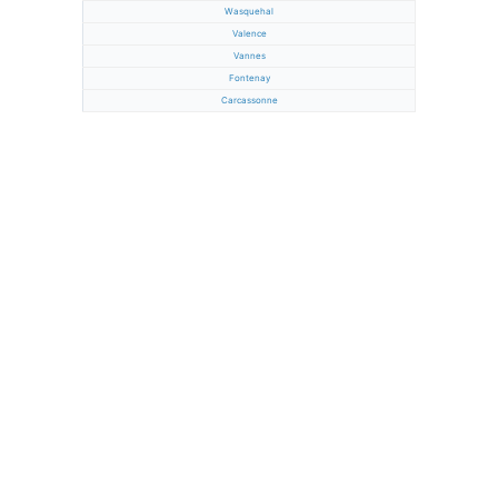
Wasquehal
Valence
Vannes
Fontenay
Carcassonne