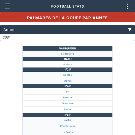
☰
⋮
FOOTBALL STATS
PALMARES DE LA COUPE PAR ANNEE
Année
▼
2001
VAINQUEUR
Strasbourg
FINALE
Amiens
1/2 F
Nantes
Troyes
1/4 F
Lyon
Auxerre
Grenoble
Reims
1/8 F
Bastia
Chateauroux
Le Mans