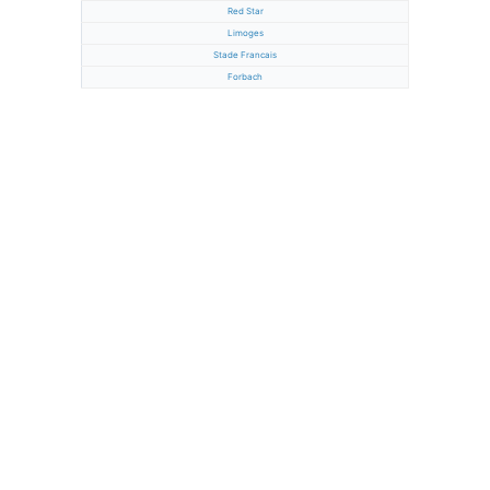
Red Star
Limoges
Stade Francais
Forbach