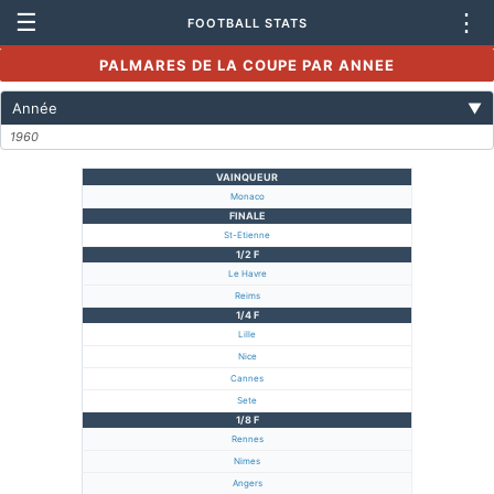
☰
⋮
FOOTBALL STATS
PALMARES DE LA COUPE PAR ANNEE
Année
▼
1960
VAINQUEUR
Monaco
FINALE
St-Etienne
1/2 F
Le Havre
Reims
1/4 F
Lille
Nice
Cannes
Sete
1/8 F
Rennes
Nimes
Angers