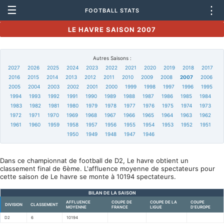
☰
⋮
FOOTBALL STATS
LE HAVRE SAISON 2007
Autres Saisons :
2027
2026
2025
2024
2023
2022
2021
2020
2019
2018
2017
2016
2015
2014
2013
2012
2011
2010
2009
2008
2007
2006
2005
2004
2003
2002
2001
2000
1999
1998
1997
1996
1995
1994
1993
1992
1991
1990
1989
1988
1987
1986
1985
1984
1983
1982
1981
1980
1979
1978
1977
1976
1975
1974
1973
1972
1971
1970
1969
1968
1967
1966
1965
1964
1963
1962
1961
1960
1959
1958
1957
1956
1955
1954
1953
1952
1951
1950
1949
1948
1947
1946
Dans ce championnat de football de D2, Le havre obtient un
classement final de 6ème. L'affluence moyenne de spectateurs pour
cette saison de Le havre se monte à 10194 spectateurs.
BILAN DE LA SAISON
AFFLUENCE
COUPE DE
COUPE DE LA
COUPE
DIVISION
CLASSEMENT
MOYENNE
FRANCE
LIGUE
D'EUROPE
D2
6
10194