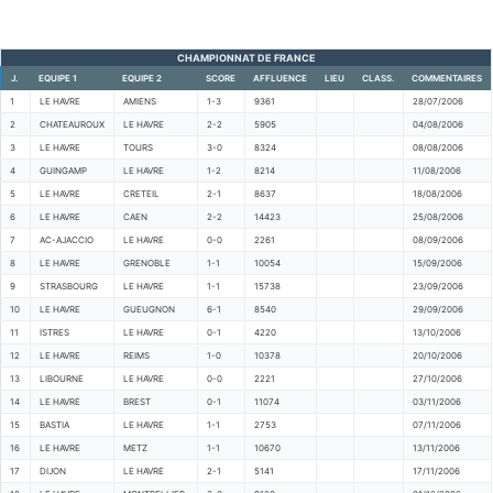
CHAMPIONNAT DE FRANCE
J.
EQUIPE 1
EQUIPE 2
SCORE
AFFLUENCE
LIEU
CLASS.
COMMENTAIRES
1
LE HAVRE
AMIENS
1-3
9361
28/07/2006
2
CHATEAUROUX
LE HAVRE
2-2
5905
04/08/2006
3
LE HAVRE
TOURS
3-0
8324
08/08/2006
4
GUINGAMP
LE HAVRE
1-2
8214
11/08/2006
5
LE HAVRE
CRETEIL
2-1
8637
18/08/2006
6
LE HAVRE
CAEN
2-2
14423
25/08/2006
7
AC-AJACCIO
LE HAVRE
0-0
2261
08/09/2006
8
LE HAVRE
GRENOBLE
1-1
10054
15/09/2006
9
STRASBOURG
LE HAVRE
1-1
15738
23/09/2006
10
LE HAVRE
GUEUGNON
6-1
8540
29/09/2006
11
ISTRES
LE HAVRE
0-1
4220
13/10/2006
12
LE HAVRE
REIMS
1-0
10378
20/10/2006
13
LIBOURNE
LE HAVRE
0-0
2221
27/10/2006
14
LE HAVRE
BREST
0-1
11074
03/11/2006
15
BASTIA
LE HAVRE
1-1
2753
07/11/2006
16
LE HAVRE
METZ
1-1
10670
13/11/2006
17
DIJON
LE HAVRE
2-1
5141
17/11/2006