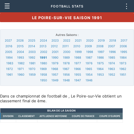
☰
⋮
FOOTBALL STATS
LE POIRE-SUR-VIE SAISON 1991
Autres Saisons :
2027
2026
2025
2024
2023
2022
2021
2020
2019
2018
2017
2016
2015
2014
2013
2012
2011
2010
2009
2008
2007
2006
2005
2004
2003
2002
2001
2000
1999
1998
1997
1996
1995
1994
1993
1992
1991
1990
1989
1988
1987
1986
1985
1984
1983
1982
1981
1980
1979
1978
1977
1976
1975
1974
1973
1972
1971
1970
1969
1968
1967
1966
1965
1964
1963
1962
1961
1960
1959
1958
1957
1956
1955
1954
1953
1952
1951
1950
1949
1948
1947
1946
Dans ce championnat de football de , Le Poire-sur-Vie obtient un
classement final de ème.
BILAN DE LA SAISON
DIVISION
CLASSEMENT
AFFLUENCE MOYENNE
COUPE DE FRANCE
COUPE D'EUROPE