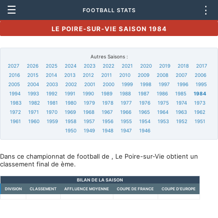
☰
⋮
FOOTBALL STATS
LE POIRE-SUR-VIE SAISON 1984
Autres Saisons :
2027
2026
2025
2024
2023
2022
2021
2020
2019
2018
2017
2016
2015
2014
2013
2012
2011
2010
2009
2008
2007
2006
2005
2004
2003
2002
2001
2000
1999
1998
1997
1996
1995
1994
1993
1992
1991
1990
1989
1988
1987
1986
1985
1984
1983
1982
1981
1980
1979
1978
1977
1976
1975
1974
1973
1972
1971
1970
1969
1968
1967
1966
1965
1964
1963
1962
1961
1960
1959
1958
1957
1956
1955
1954
1953
1952
1951
1950
1949
1948
1947
1946
Dans ce championnat de football de , Le Poire-sur-Vie obtient un
classement final de ème.
BILAN DE LA SAISON
DIVISION
CLASSEMENT
AFFLUENCE MOYENNE
COUPE DE FRANCE
COUPE D'EUROPE