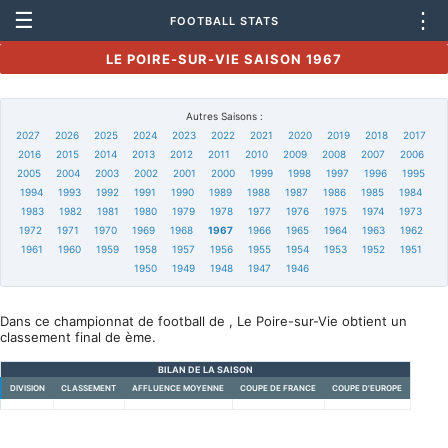
☰
⋮
FOOTBALL STATS
LE POIRE-SUR-VIE SAISON 1967
Autres Saisons :
2027
2026
2025
2024
2023
2022
2021
2020
2019
2018
2017
2016
2015
2014
2013
2012
2011
2010
2009
2008
2007
2006
2005
2004
2003
2002
2001
2000
1999
1998
1997
1996
1995
1994
1993
1992
1991
1990
1989
1988
1987
1986
1985
1984
1983
1982
1981
1980
1979
1978
1977
1976
1975
1974
1973
1972
1971
1970
1969
1968
1967
1966
1965
1964
1963
1962
1961
1960
1959
1958
1957
1956
1955
1954
1953
1952
1951
1950
1949
1948
1947
1946
Dans ce championnat de football de , Le Poire-sur-Vie obtient un
classement final de ème.
BILAN DE LA SAISON
DIVISION
CLASSEMENT
AFFLUENCE MOYENNE
COUPE DE FRANCE
COUPE D'EUROPE