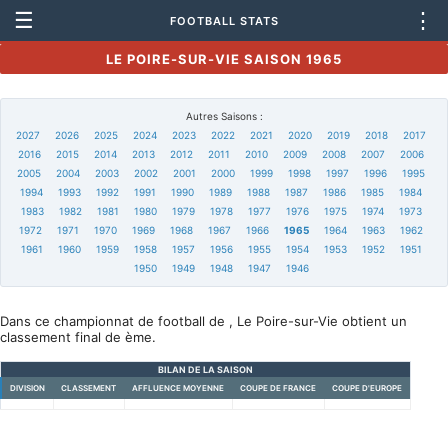
☰
⋮
FOOTBALL STATS
LE POIRE-SUR-VIE SAISON 1965
Autres Saisons :
2027
2026
2025
2024
2023
2022
2021
2020
2019
2018
2017
2016
2015
2014
2013
2012
2011
2010
2009
2008
2007
2006
2005
2004
2003
2002
2001
2000
1999
1998
1997
1996
1995
1994
1993
1992
1991
1990
1989
1988
1987
1986
1985
1984
1983
1982
1981
1980
1979
1978
1977
1976
1975
1974
1973
1972
1971
1970
1969
1968
1967
1966
1965
1964
1963
1962
1961
1960
1959
1958
1957
1956
1955
1954
1953
1952
1951
1950
1949
1948
1947
1946
Dans ce championnat de football de , Le Poire-sur-Vie obtient un
classement final de ème.
BILAN DE LA SAISON
DIVISION
CLASSEMENT
AFFLUENCE MOYENNE
COUPE DE FRANCE
COUPE D'EUROPE