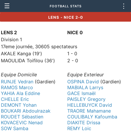
☰
⋮
FOOTBALL STATS
LENS - NICE 2-0
LENS 2
NICE 0
Division 1
17eme journée, 30605 spectateurs
AKALE Kanga (19')
1 - 0
MAOULIDA Toifilou (36')
2 - 0
Equipe Domicile
Equipe Exterieur
RUNJE Vedran
(Gardien)
OSPINA David
(Gardien)
RAMOS Marco
MABIALA Larrys
YAHIA Ala Eddine
GACE Ismaël
CHELLE Eric
PAISLEY Gregory
DEMONT Yohan
HELLEBUYCK David
BOUKARI Abdoulrazak
TRAORE Mahamane
ROUDET Sébastien
COULIBALY Kafoumba
KOVACEVIC Nenad
DIAKITE Drissa
SOW Samba
REMY Loic