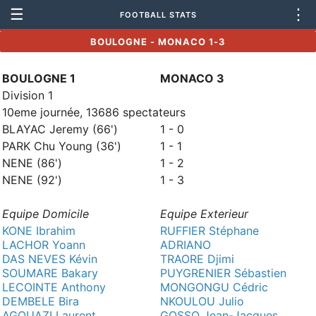
☰
⋮
FOOTBALL STATS
BOULOGNE - MONACO 1-3
BOULOGNE 1
MONACO 3
Division 1
10eme journée, 13686 spectateurs
BLAYAC Jeremy (66')
1 - 0
PARK Chu Young (36')
1 - 1
NENE (86')
1 - 2
NENE (92')
1 - 3
Equipe Domicile
Equipe Exterieur
KONE Ibrahim
RUFFIER Stéphane
LACHOR Yoann
ADRIANO
DAS NEVES Kévin
TRAORE Djimi
SOUMARE Bakary
PUYGRENIER Sébastien
LECOINTE Anthony
MONGONGU Cédric
DEMBELE Bira
NKOULOU Julio
AGOUAZI Laurent
GOSSO Jean-Jacques