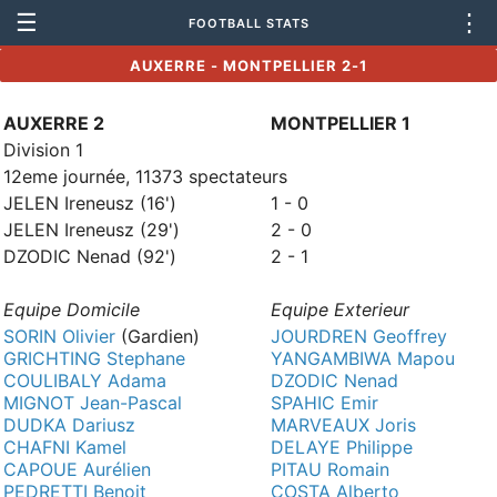
☰
⋮
FOOTBALL STATS
AUXERRE - MONTPELLIER 2-1
AUXERRE 2
MONTPELLIER 1
Division 1
12eme journée, 11373 spectateurs
JELEN Ireneusz (16')
1 - 0
JELEN Ireneusz (29')
2 - 0
DZODIC Nenad (92')
2 - 1
Equipe Domicile
Equipe Exterieur
SORIN Olivier
(Gardien)
JOURDREN Geoffrey
GRICHTING Stephane
YANGAMBIWA Mapou
COULIBALY Adama
DZODIC Nenad
MIGNOT Jean-Pascal
SPAHIC Emir
DUDKA Dariusz
MARVEAUX Joris
CHAFNI Kamel
DELAYE Philippe
CAPOUE Aurélien
PITAU Romain
PEDRETTI Benoit
COSTA Alberto