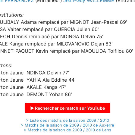
an FERNANDEZ
(Entraineur)
Jean-Guy WALLEMME
(Entrain
stitutions:
ULIBALY Adama remplacé par MIGNOT Jean-Pascal 89'
SA Valter remplacé par QUERCIA Julien 60'
IECH Dennis remplacé par NDINGA Delvin 75'
ALE Kanga remplacé par MILOVANOVIC Dejan 83'
NNET-PAQUET Kevin remplacé par MAOULIDA Toifilou 80'
tons:
rton Jaune NDINGA Delvin 77'
rton Jaune YAHIA Ala Eddine 44'
rton Jaune AKALE Kanga 47'
rton Jaune DEMONT Yohan 86'
▶ Rechercher ce match sur YouTube
> Liste des matchs de la saison 2009 / 2010
> Matchs de la saison de 2009 / 2010 de Auxerre
> Matchs de la saison de 2009 / 2010 de Lens