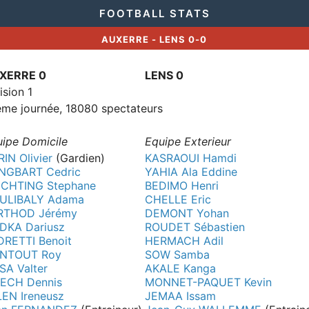
FOOTBALL STATS
AUXERRE - LENS 0-0
XERRE 0
LENS 0
ision 1
me journée, 18080 spectateurs
ipe Domicile
Equipe Exterieur
IN Olivier
(Gardien)
KASRAOUI Hamdi
NGBART Cedric
YAHIA Ala Eddine
ICHTING Stephane
BEDIMO Henri
ULIBALY Adama
CHELLE Eric
RTHOD Jérémy
DEMONT Yohan
DKA Dariusz
ROUDET Sébastien
DRETTI Benoit
HERMACH Adil
NTOUT Roy
SOW Samba
SA Valter
AKALE Kanga
IECH Dennis
MONNET-PAQUET Kevin
LEN Ireneusz
JEMAA Issam