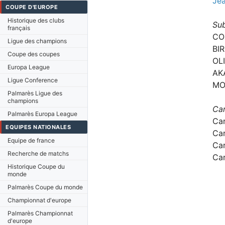
Je
COUPE D'EUROPE
Historique des clubs
Sub
français
CO
Ligue des champions
BIR
Coupe des coupes
OL
Europa League
AK
Ligue Conference
MO
Palmarès Ligue des
champions
Car
Palmarès Europa League
Ca
EQUIPES NATIONALES
Ca
Equipe de france
Ca
Recherche de matchs
Ca
Historique Coupe du
monde
Palmarès Coupe du monde
Championnat d'europe
Palmarès Championnat
d'europe