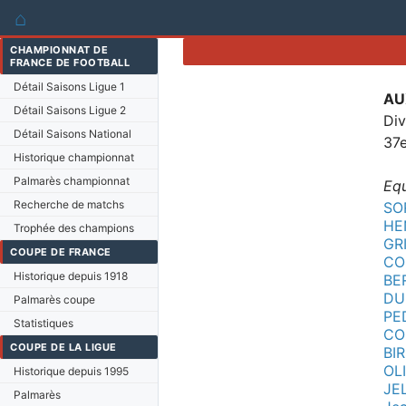
⌂
CHAMPIONNAT DE
FRANCE DE FOOTBALL
Détail Saisons Ligue 1
AU
Détail Saisons Ligue 2
Div
Détail Saisons National
37e
Historique championnat
Palmarès championnat
Equ
Recherche de matchs
SOR
HE
Trophée des champions
GR
COUPE DE FRANCE
CO
Historique depuis 1918
BE
DU
Palmarès coupe
PE
Statistiques
CO
COUPE DE LA LIGUE
BIR
OL
Historique depuis 1995
JE
Palmarès