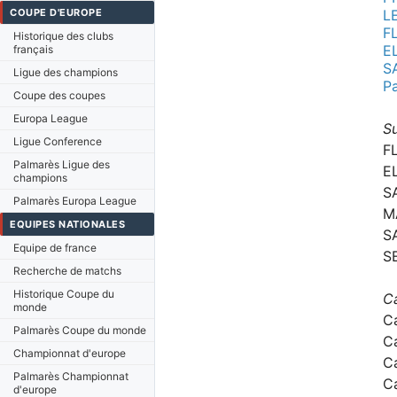
COUPE D'EUROPE
L
F
Historique des clubs
E
français
S
Ligue des champions
P
Coupe des coupes
Europa League
Su
Ligue Conference
F
Palmarès Ligue des
E
champions
S
Palmarès Europa League
M
EQUIPES NATIONALES
S
Equipe de france
S
Recherche de matchs
Historique Coupe du
C
monde
C
Palmarès Coupe du monde
C
Championnat d'europe
C
Palmarès Championnat
C
d'europe