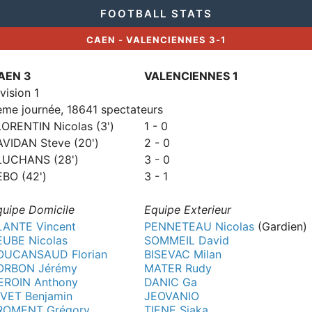
FOOTBALL STATS
CAEN - VALENCIENNES 3-1
AEN 3
VALENCIENNES 1
vision 1
eme journée, 18641 spectateurs
LORENTIN Nicolas (3')
1 - 0
AVIDAN Steve (20')
2 - 0
LUCHANS (28')
3 - 0
EBO (42')
3 - 1
quipe Domicile
Equipe Exterieur
LANTE Vincent
PENNETEAU Nicolas
(Gardien)
EUBE Nicolas
SOMMEIL David
OUCANSAUD Florian
BISEVAC Milan
ORBON Jérémy
MATER Rudy
EROIN Anthony
DANIC Ga
IVET Benjamin
JEOVANIO
ROMENT Grégory
TIENE Siaka