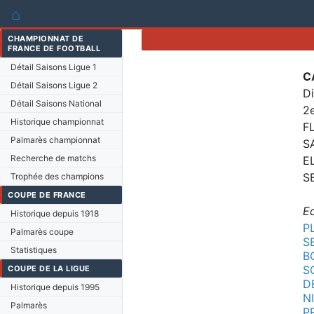
⌂
CHAMPIONNAT DE
FRANCE DE FOOTBALL
Détail Saisons Ligue 1
C
Détail Saisons Ligue 2
Di
Détail Saisons National
2
Historique championnat
F
Palmarès championnat
S
Recherche de matchs
E
S
Trophée des champions
COUPE DE FRANCE
E
Historique depuis 1918
P
Palmarès coupe
S
Statistiques
B
S
COUPE DE LA LIGUE
D
Historique depuis 1995
N
Palmarès
P