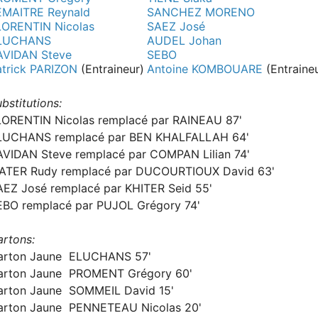
EMAITRE Reynald
SANCHEZ MORENO
LORENTIN Nicolas
SAEZ José
LUCHANS
AUDEL Johan
AVIDAN Steve
SEBO
atrick PARIZON
(Entraineur)
Antoine KOMBOUARE
(Entraine
bstitutions:
LORENTIN Nicolas remplacé par RAINEAU 87'
LUCHANS remplacé par BEN KHALFALLAH 64'
AVIDAN Steve remplacé par COMPAN Lilian 74'
ATER Rudy remplacé par DUCOURTIOUX David 63'
AEZ José remplacé par KHITER Seid 55'
EBO remplacé par PUJOL Grégory 74'
artons:
arton Jaune ELUCHANS 57'
arton Jaune PROMENT Grégory 60'
arton Jaune SOMMEIL David 15'
arton Jaune PENNETEAU Nicolas 20'