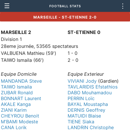
☰
⋮
FOOTBALL STATS
MARSEILLE - ST-ETIENNE 2-0
MARSEILLE 2
ST-ETIENNE 0
Division 1
28eme journée, 53565 spectateurs
VALBUENA Mathieu (59')
1 - 0
TAIWO Ismaila (66')
2 - 0
Equipe Domicile
Equipe Exterieur
MANDANDA Steve
VIVIANI Jody
(Gardien)
TAIWO Ismaila
TAVLARIDIS Efstathios
ZUBAR Ronald
DABO Mouhamadou
BONNART Laurent
PERRIN Loïc
AKALE Kanga
BAYAL Moustapha
ZIANI Karim
DERNIS Geoffrey
CHEYROU Benoit
MATUIDI Blaise
M'BAMI Modeste
TIENE Siaka
CANA Lorik
LANDRIN Christophe