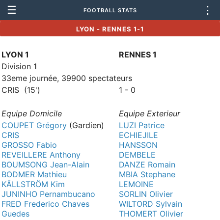
☰
⋮
FOOTBALL STATS
LYON - RENNES 1-1
LYON 1
RENNES 1
Division 1
33eme journée, 39900 spectateurs
CRIS (15')
1 - 0
Equipe Domicile
Equipe Exterieur
COUPET Grégory
(Gardien)
LUZI Patrice
CRIS
ECHIEJILE
GROSSO Fabio
HANSSON
REVEILLERE Anthony
DEMBELE
BOUMSONG Jean-Alain
DANZE Romain
BODMER Mathieu
MBIA Stephane
KÄLLSTRÖM Kim
LEMOINE
JUNINHO Pernambucano
SORLIN Olivier
FRED Frederico Chaves
WILTORD Sylvain
Guedes
THOMERT Olivier