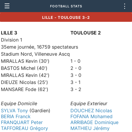
☰
⋮
FOOTBALL STATS
LILLE - TOULOUSE 3-2
LILLE 3
TOULOUSE 2
Division 1
35eme journée, 16759 spectateurs
Stadium Nord, Villeneuve Ascq
MIRALLAS Kevin (30')
1 - 0
BASTOS Michel (40')
2 - 0
MIRALLAS Kevin (42')
3 - 0
DIEUZE Nicolas (25')
3 - 1
MANSARE Fode (62')
3 - 2
Equipe Domicile
Equipe Exterieur
SYLVA Tony
(Gardien)
DOUCHEZ Nicolas
BERIA Franck
FOFANA Mohamed
FRANQUART Peter
ARRIBAGE Dominique
TAFFOREAU Grégory
MATHIEU Jérémy