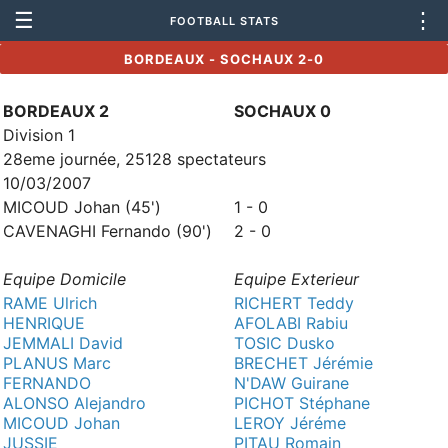
☰
⋮
FOOTBALL STATS
BORDEAUX - SOCHAUX 2-0
BORDEAUX 2
SOCHAUX 0
Division 1
28eme journée, 25128 spectateurs
10/03/2007
MICOUD Johan (45')
1 - 0
CAVENAGHI Fernando (90')
2 - 0
Equipe Domicile
Equipe Exterieur
RAME Ulrich
RICHERT Teddy
HENRIQUE
AFOLABI Rabiu
JEMMALI David
TOSIC Dusko
PLANUS Marc
BRECHET Jérémie
FERNANDO
N'DAW Guirane
ALONSO Alejandro
PICHOT Stéphane
MICOUD Johan
LEROY Jéréme
JUSSIE
PITAU Romain