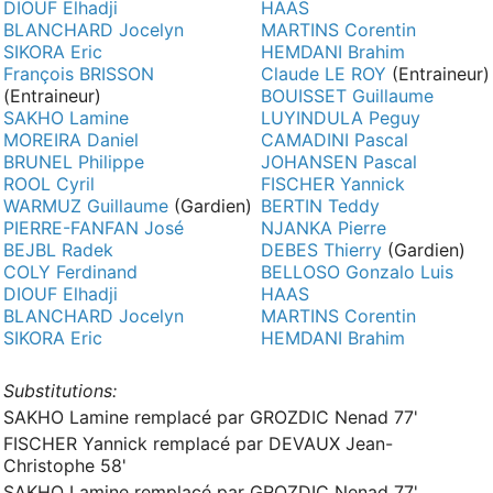
DIOUF Elhadji
HAAS
BLANCHARD Jocelyn
MARTINS Corentin
SIKORA Eric
HEMDANI Brahim
François BRISSON
Claude LE ROY
(Entraineur)
(Entraineur)
BOUISSET Guillaume
SAKHO Lamine
LUYINDULA Peguy
MOREIRA Daniel
CAMADINI Pascal
BRUNEL Philippe
JOHANSEN Pascal
ROOL Cyril
FISCHER Yannick
WARMUZ Guillaume
(Gardien)
BERTIN Teddy
PIERRE-FANFAN José
NJANKA Pierre
BEJBL Radek
DEBES Thierry
(Gardien)
COLY Ferdinand
BELLOSO Gonzalo Luis
DIOUF Elhadji
HAAS
BLANCHARD Jocelyn
MARTINS Corentin
SIKORA Eric
HEMDANI Brahim
Substitutions:
SAKHO Lamine remplacé par GROZDIC Nenad 77'
FISCHER Yannick remplacé par DEVAUX Jean-
Christophe 58'
SAKHO Lamine remplacé par GROZDIC Nenad 77'