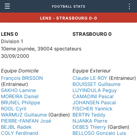
☰
⋮
FOOTBALL STATS
LENS - STRASBOURG 0-0
LENS 0
STRASBOURG 0
Division 1
10eme journée, 39004 spectateurs
30/09/2000
Equipe Domicile
Equipe Exterieur
François BRISSON
Claude LE ROY
(Entraineur)
(Entraineur)
BOUISSET Guillaume
SAKHO Lamine
LUYINDULA Peguy
MOREIRA Daniel
CAMADINI Pascal
BRUNEL Philippe
JOHANSEN Pascal
ROOL Cyril
FISCHER Yannick
WARMUZ Guillaume
(Gardien)
BERTIN Teddy
PIERRE-FANFAN José
NJANKA Pierre
BEJBL Radek
DEBES Thierry
(Gardien)
COLY Ferdinand
BELLOSO Gonzalo Luis