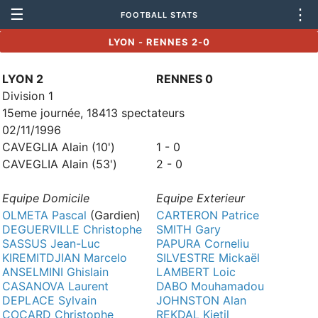
☰
⋮
FOOTBALL STATS
LYON - RENNES 2-0
LYON 2
RENNES 0
Division 1
15eme journée, 18413 spectateurs
02/11/1996
CAVEGLIA Alain (10')
1 - 0
CAVEGLIA Alain (53')
2 - 0
Equipe Domicile
Equipe Exterieur
OLMETA Pascal
(Gardien)
CARTERON Patrice
DEGUERVILLE Christophe
SMITH Gary
SASSUS Jean-Luc
PAPURA Corneliu
KIREMITDJIAN Marcelo
SILVESTRE Mickaël
ANSELMINI Ghislain
LAMBERT Loic
CASANOVA Laurent
DABO Mouhamadou
DEPLACE Sylvain
JOHNSTON Alan
COCARD Christophe
REKDAL Kjetil