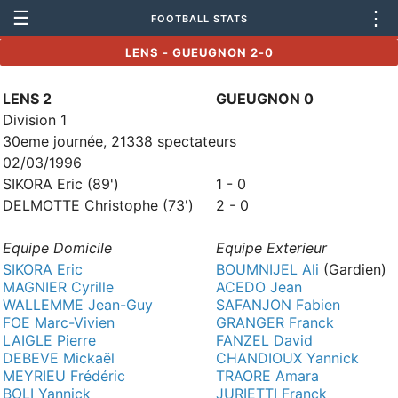
☰
⋮
FOOTBALL STATS
LENS - GUEUGNON 2-0
LENS 2
GUEUGNON 0
Division 1
30eme journée, 21338 spectateurs
02/03/1996
SIKORA Eric (89')
1 - 0
DELMOTTE Christophe (73')
2 - 0
Equipe Domicile
Equipe Exterieur
SIKORA Eric
BOUMNIJEL Ali
(Gardien)
MAGNIER Cyrille
ACEDO Jean
WALLEMME Jean-Guy
SAFANJON Fabien
FOE Marc-Vivien
GRANGER Franck
LAIGLE Pierre
FANZEL David
DEBEVE Mickaël
CHANDIOUX Yannick
MEYRIEU Frédéric
TRAORE Amara
BOLI Yannick
JURIETTI Franck