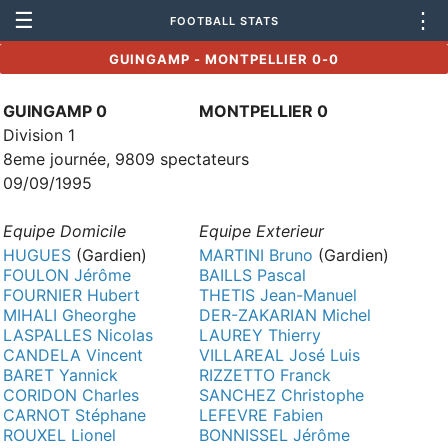
☰
⋮
FOOTBALL STATS
GUINGAMP - MONTPELLIER 0-0
GUINGAMP 0
MONTPELLIER 0
Division 1
8eme journée, 9809 spectateurs
09/09/1995
Equipe Domicile
Equipe Exterieur
HUGUES
(Gardien)
MARTINI Bruno
(Gardien)
FOULON Jérôme
BAILLS Pascal
FOURNIER Hubert
THETIS Jean-Manuel
MIHALI Gheorghe
DER-ZAKARIAN Michel
LASPALLES Nicolas
LAUREY Thierry
CANDELA Vincent
VILLAREAL José Luis
BARET Yannick
RIZZETTO Franck
CORIDON Charles
SANCHEZ Christophe
CARNOT Stéphane
LEFEVRE Fabien
ROUXEL Lionel
BONNISSEL Jérôme