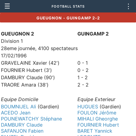
☰
⋮
FOOTBALL STATS
GUEUGNON - GUINGAMP 2-2
GUEUGNON 2
GUINGAMP 2
Division 1
28eme journée, 4100 spectateurs
17/02/1996
GRAVELAINE Xavier (42')
0 - 1
FOURNIER Hubert (3')
0 - 2
DAMBURY Claude (90')
1 - 2
TRAORE Amara (38')
2 - 2
Equipe Domicile
Equipe Exterieur
BOUMNIJEL Ali
(Gardien)
HUGUES
(Gardien)
ACEDO Jean
FOULON Jérôme
POUNEWATCHY Stéphane
MIHALI Gheorghe
DAMBURY Claude
FOURNIER Hubert
SAFANJON Fabien
BARET Yannick