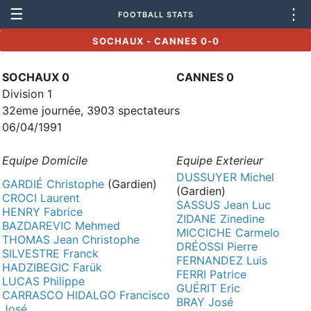
☰
⋮
FOOTBALL STATS
SOCHAUX - CANNES 0-0
SOCHAUX 0
CANNES 0
Division 1
32eme journée, 3903 spectateurs
06/04/1991
Equipe Domicile
Equipe Exterieur
DUSSUYER Michel
GARDIÉ Christophe
(Gardien)
(Gardien)
CROCI Laurent
SASSUS Jean Luc
HENRY Fabrice
ZIDANE Zinedine
BAZDAREVIC Mehmed
MICCICHE Carmelo
THOMAS Jean Christophe
DRÉOSSI Pierre
SILVESTRE Franck
FERNANDEZ Luis
HADZIBEGIC Farük
FERRI Patrice
LUCAS Philippe
GUÉRIT Eric
CARRASCO HIDALGO Francisco
BRAY José
José