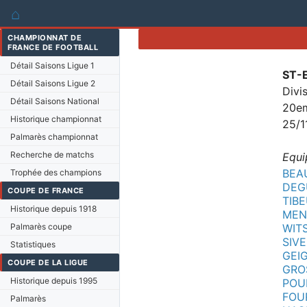
⌂
CHAMPIONNAT DE
FRANCE DE FOOTBALL
Détail Saisons Ligue 1
ST-
Détail Saisons Ligue 2
Divi
Détail Saisons National
20em
Historique championnat
25/1
Palmarès championnat
Recherche de matchs
Equi
BEA
Trophée des champions
DEG
COUPE DE FRANCE
TIBE
Historique depuis 1918
MEN
Palmarès coupe
WIT
SIV
Statistiques
GEIG
COUPE DE LA LIGUE
GROS
Historique depuis 1995
POU
FOUR
Palmarès