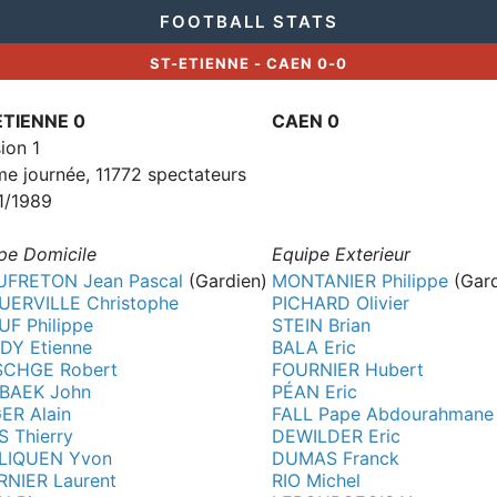
FOOTBALL STATS
ST-ETIENNE - CAEN 0-0
ETIENNE 0
CAEN 0
sion 1
e journée, 11772 spectateurs
1/1989
pe Domicile
Equipe Exterieur
UFRETON Jean Pascal
(Gardien)
MONTANIER Philippe
(Gard
UERVILLE Christophe
PICHARD Olivier
UF Philippe
STEIN Brian
DY Etienne
BALA Eric
SCHGE Robert
FOURNIER Hubert
EBAEK John
PÉAN Eric
ER Alain
FALL Pape Abdourahmane
 Thierry
DEWILDER Eric
LIQUEN Yvon
DUMAS Franck
NIER Laurent
RIO Michel