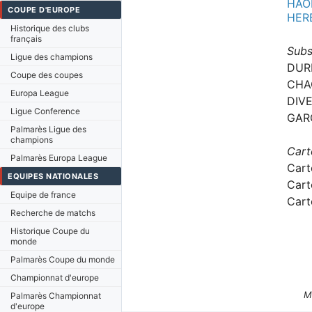
HAON
COUPE D'EUROPE
HERB
Historique des clubs
français
Subs
Ligue des champions
DURI
Coupe des coupes
CHA
Europa League
DIVE
Ligue Conference
GARC
Palmarès Ligue des
champions
Cart
Palmarès Europa League
Cart
EQUIPES NATIONALES
Cart
Equipe de france
Cart
Recherche de matchs
Historique Coupe du
monde
Palmarès Coupe du monde
Championnat d'europe
M
Palmarès Championnat
d'europe