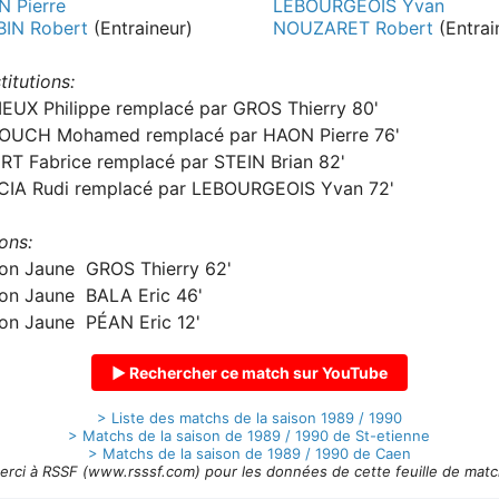
 Pierre
LEBOURGEOIS Yvan
IN Robert
(Entraineur)
NOUZARET Robert
(Entrai
titutions:
EUX Philippe remplacé par GROS Thierry 80'
OUCH Mohamed remplacé par HAON Pierre 76'
RT Fabrice remplacé par STEIN Brian 82'
IA Rudi remplacé par LEBOURGEOIS Yvan 72'
ons:
on Jaune GROS Thierry 62'
on Jaune BALA Eric 46'
on Jaune PÉAN Eric 12'
▶ Rechercher ce match sur YouTube
> Liste des matchs de la saison 1989 / 1990
> Matchs de la saison de 1989 / 1990 de St-etienne
> Matchs de la saison de 1989 / 1990 de Caen
erci à RSSF (www.rsssf.com) pour les données de cette feuille de matc