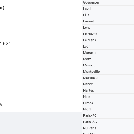
Gueugnon
r)
Laval
Lille
Lorient
Lens
Le Havre
Le Mans
 63'
Lyon
Marseille
Metz
Monaco
Montpellier
Mulhouse
Nancy
Nantes
Nice
Nimes
h.
Niort
Paris-FC
Paris-SG
RC Paris