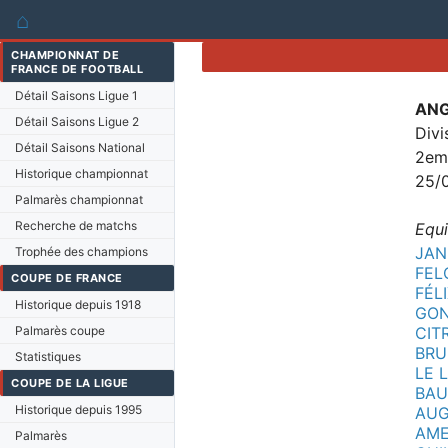
⌂
CHAMPIONNAT DE
FRANCE DE FOOTBALL
Détail Saisons Ligue 1
ANG
Détail Saisons Ligue 2
Divi
Détail Saisons National
2eme
Historique championnat
25/
Palmarès championnat
Recherche de matchs
Equi
JAN
Trophée des champions
FELC
COUPE DE FRANCE
FÉLI
Historique depuis 1918
GON
Palmarès coupe
CIT
BRU
Statistiques
LE 
COUPE DE LA LIGUE
BAU
Historique depuis 1995
AUG
AME
Palmarès