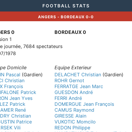
FOOTBALL STATS
ANGERS - BORDEAUX 0-0
ERS 0
BORDEAUX 0
sion 1
 journée, 7684 spectateurs
07/1978
pe Domicile
Equipe Exterieur
IN Pascal
(Gardien)
DELACHET Christian
(Gardien)
I Christian
ROHR Gernot
X François
FERRATGE Jean Marc
FALONE Patrick
GUESDON André
RON Jean Yves
FERRI André
LEZ Patrick
DOMERGUE Jean François
LAMER René
CAMUS Raymond
DRY Christian
GIRESSE Alain
USTIN Patrice
VUKOTIC Momcilo
RSEK Vili
REDON Philippe