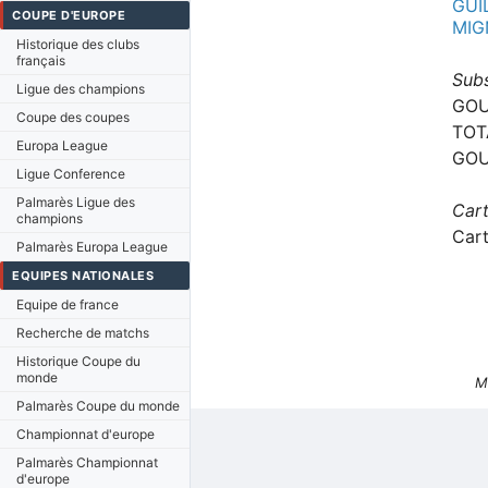
GUI
COUPE D'EUROPE
MIG
Historique des clubs
français
Subs
Ligue des champions
GOUP
Coupe des coupes
TOT
Europa League
GOU
Ligue Conference
Palmarès Ligue des
Cart
champions
Car
Palmarès Europa League
EQUIPES NATIONALES
Equipe de france
Recherche de matchs
Historique Coupe du
monde
M
Palmarès Coupe du monde
Championnat d'europe
Palmarès Championnat
d'europe