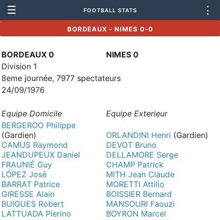
☰
⋮
FOOTBALL STATS
BORDEAUX - NIMES 0-0
BORDEAUX 0
NIMES 0
Division 1
8eme journée, 7977 spectateurs
24/09/1976
Equipe Domicile
Equipe Exterieur
BERGEROO Philippe
(Gardien)
ORLANDINI Henri
(Gardien)
CAMUS Raymond
DEVOT Bruno
JEANDUPEUX Daniel
DELLAMORE Serge
FRAUNIÉ Guy
CHAMP Patrick
LÓPEZ José
MITH Jean Claude
BARRAT Patrice
MORETTI Attilio
GIRESSE Alain
BOISSIER Bernard
BUIGUES Robert
MANSOURI Faouzi
LATTUADA Pierino
BOYRON Marcel