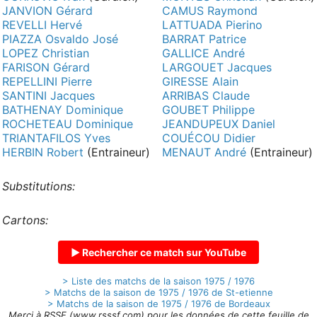
JANVION Gérard
CAMUS Raymond
REVELLI Hervé
LATTUADA Pierino
PIAZZA Osvaldo José
BARRAT Patrice
LOPEZ Christian
GALLICE André
FARISON Gérard
LARGOUET Jacques
REPELLINI Pierre
GIRESSE Alain
SANTINI Jacques
ARRIBAS Claude
BATHENAY Dominique
GOUBET Philippe
ROCHETEAU Dominique
JEANDUPEUX Daniel
TRIANTAFILOS Yves
COUÉCOU Didier
HERBIN Robert
(Entraineur)
MENAUT André
(Entraineur)
Substitutions:
Cartons:
▶ Rechercher ce match sur YouTube
> Liste des matchs de la saison 1975 / 1976
> Matchs de la saison de 1975 / 1976 de St-etienne
> Matchs de la saison de 1975 / 1976 de Bordeaux
Merci à RSSF (www.rsssf.com) pour les données de cette feuille de