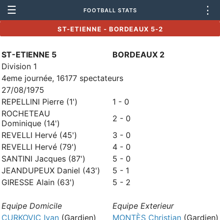
☰
⋮
FOOTBALL STATS
ST-ETIENNE - BORDEAUX 5-2
ST-ETIENNE 5
BORDEAUX 2
Division 1
4eme journée, 16177 spectateurs
27/08/1975
REPELLINI Pierre (1')
1 - 0
ROCHETEAU
2 - 0
Dominique (14')
REVELLI Hervé (45')
3 - 0
REVELLI Hervé (79')
4 - 0
SANTINI Jacques (87')
5 - 0
JEANDUPEUX Daniel (43')
5 - 1
GIRESSE Alain (63')
5 - 2
Equipe Domicile
Equipe Exterieur
CURKOVIC Ivan
(Gardien)
MONTÈS Christian
(Gardien)