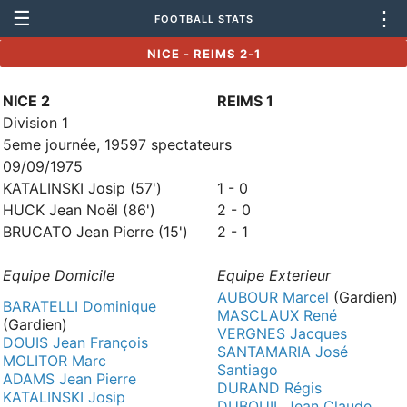
☰
⋮
FOOTBALL STATS
NICE - REIMS 2-1
NICE 2
REIMS 1
Division 1
5eme journée, 19597 spectateurs
09/09/1975
KATALINSKI Josip (57')
1 - 0
HUCK Jean Noël (86')
2 - 0
BRUCATO Jean Pierre (15')
2 - 1
Equipe Domicile
Equipe Exterieur
AUBOUR Marcel
(Gardien)
BARATELLI Dominique
MASCLAUX René
(Gardien)
VERGNES Jacques
DOUIS Jean François
SANTAMARIA José
MOLITOR Marc
Santiago
ADAMS Jean Pierre
DURAND Régis
KATALINSKI Josip
DUBOUIL Jean Claude