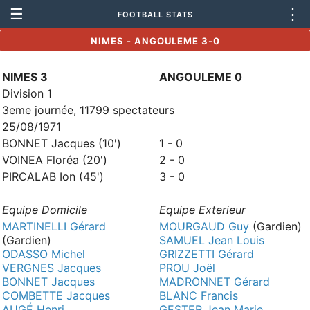
☰
⋮
FOOTBALL STATS
NIMES - ANGOULEME 3-0
NIMES 3
ANGOULEME 0
Division 1
3eme journée, 11799 spectateurs
25/08/1971
BONNET Jacques (10')
1 - 0
VOINEA Floréa (20')
2 - 0
PIRCALAB Ion (45')
3 - 0
Equipe Domicile
Equipe Exterieur
MARTINELLI Gérard
MOURGAUD Guy
(Gardien)
(Gardien)
SAMUEL Jean Louis
ODASSO Michel
GRIZZETTI Gérard
VERGNES Jacques
PROU Joël
BONNET Jacques
MADRONNET Gérard
COMBETTE Jacques
BLANC Francis
AUGÉ Henri
GESTER Jean Marie