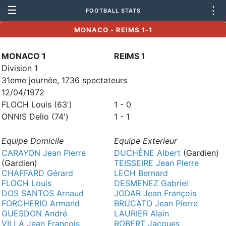
☰
⋮
FOOTBALL STATS
MONACO - REIMS 1-1
MONACO 1
REIMS 1
Division 1
31eme journée, 1736 spectateurs
12/04/1972
FLOCH Louis (63')
1 - 0
ONNIS Delio (74')
1 - 1
Equipe Domicile
Equipe Exterieur
CARAYON Jean Pierre
DUCHÊNE Albert
(Gardien)
(Gardien)
TEISSEIRE Jean Pierre
CHAFFARD Gérard
LECH Bernard
FLOCH Louis
DESMENEZ Gabriel
DOS SANTOS Arnaud
JODAR Jean François
FORCHERIO Armand
BRUCATO Jean Pierre
GUESDON André
LAURIER Alain
VILLA Jean François
ROBERT Jacques