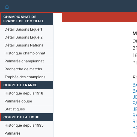
⌂
CHAMPIONNAT DE
FRANCE DE FOOTBALL
Détail Saisons Ligue 1
M
Détail Saisons Ligue 2
Di
Détail Saisons National
2
Historique championnat
1
Palmarès championnat
P
Recherche de matchs
E
Trophée des champions
B
COUPE DE FRANCE
B
Historique depuis 1918
J
Palmarès coupe
P
J
Statistiques
B
COUPE DE LA LIGUE
R
Historique depuis 1995
B
P
Palmarès