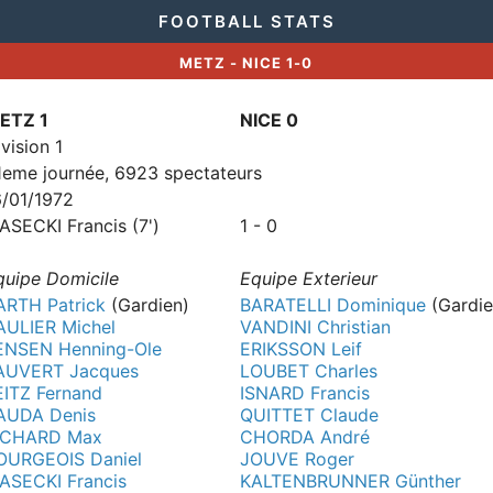
FOOTBALL STATS
METZ - NICE 1-0
ETZ 1
NICE 0
vision 1
1eme journée, 6923 spectateurs
6/01/1972
IASECKI Francis (7')
1 - 0
quipe Domicile
Equipe Exterieur
ARTH Patrick
(Gardien)
BARATELLI Dominique
(Gardie
AULIER Michel
VANDINI Christian
ENSEN Henning-Ole
ERIKSSON Leif
AUVERT Jacques
LOUBET Charles
EITZ Fernand
ISNARD Francis
AUDA Denis
QUITTET Claude
ICHARD Max
CHORDA André
OURGEOIS Daniel
JOUVE Roger
IASECKI Francis
KALTENBRUNNER Günther