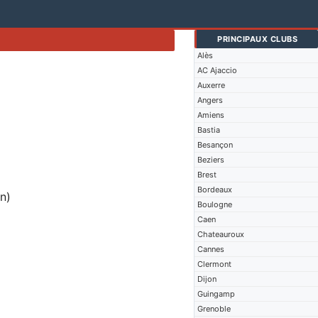
PRINCIPAUX CLUBS
Alès
AC Ajaccio
Auxerre
Angers
Amiens
Bastia
Besançon
Beziers
Brest
Bordeaux
n)
Boulogne
Caen
Chateauroux
Cannes
Clermont
Dijon
Guingamp
Grenoble