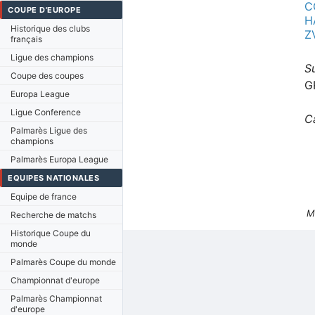
C
COUPE D'EUROPE
H
Historique des clubs
Z
français
Ligue des champions
Su
Coupe des coupes
G
Europa League
Ligue Conference
C
Palmarès Ligue des
champions
Palmarès Europa League
EQUIPES NATIONALES
Equipe de france
M
Recherche de matchs
Historique Coupe du
monde
Palmarès Coupe du monde
Championnat d'europe
Palmarès Championnat
d'europe