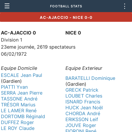
☰
⋮
FOOTBALL STATS
AC-AJACCIO - NICE 0-0
AC-AJACCIO 0
NICE 0
Division 1
23eme journée, 2619 spectateurs
06/02/1972
Equipe Domicile
Equipe Exterieur
ESCALE Jean Paul
BARATELLI Dominique
(Gardien)
(Gardien)
PIATTI Yvan
GRECK Patrick
SERRA Jean Pierre
LOUBET Charles
TASSONE André
ISNARD Francis
TRÉSOR Marius
HUCK Jean Noël
LE LAMER René
CHORDA André
DORTOMB Réginald
ERIKSSON Leif
DUFFEZ Roger
JOUVE Roger
LE ROY Claude
FIORONI René