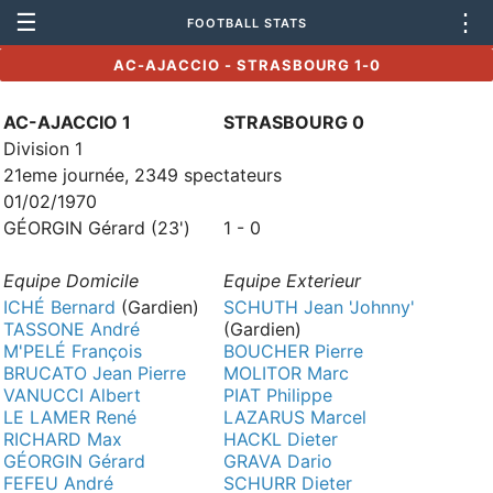
☰
⋮
FOOTBALL STATS
AC-AJACCIO - STRASBOURG 1-0
AC-AJACCIO 1
STRASBOURG 0
Division 1
21eme journée, 2349 spectateurs
01/02/1970
GÉORGIN Gérard (23')
1 - 0
Equipe Domicile
Equipe Exterieur
ICHÉ Bernard
(Gardien)
SCHUTH Jean 'Johnny'
TASSONE André
(Gardien)
M'PELÉ François
BOUCHER Pierre
BRUCATO Jean Pierre
MOLITOR Marc
VANUCCI Albert
PIAT Philippe
LE LAMER René
LAZARUS Marcel
RICHARD Max
HACKL Dieter
GÉORGIN Gérard
GRAVA Dario
FEFEU André
SCHURR Dieter