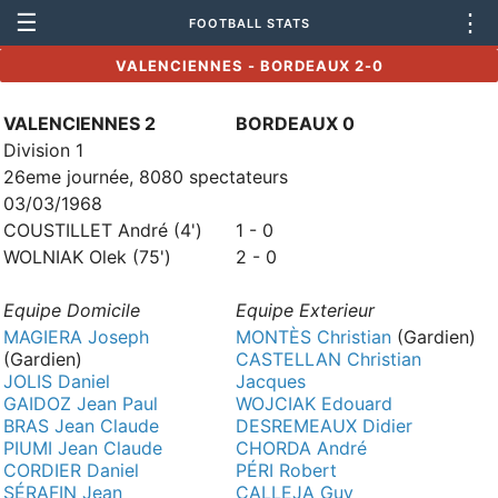
☰
⋮
FOOTBALL STATS
VALENCIENNES - BORDEAUX 2-0
VALENCIENNES 2
BORDEAUX 0
Division 1
26eme journée, 8080 spectateurs
03/03/1968
COUSTILLET André (4')
1 - 0
WOLNIAK Olek (75')
2 - 0
Equipe Domicile
Equipe Exterieur
MAGIERA Joseph
MONTÈS Christian
(Gardien)
(Gardien)
CASTELLAN Christian
JOLIS Daniel
Jacques
GAIDOZ Jean Paul
WOJCIAK Edouard
BRAS Jean Claude
DESREMEAUX Didier
PIUMI Jean Claude
CHORDA André
CORDIER Daniel
PÉRI Robert
SÉRAFIN Jean
CALLEJA Guy