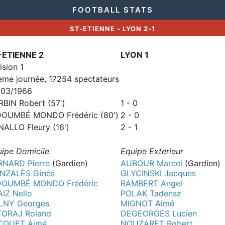
FOOTBALL STATS
ST-ETIENNE - LYON 2-1
-ETIENNE 2
LYON 1
ision 1
eme journée, 17254 spectateurs
/03/1966
BIN Robert (57')
1 - 0
DOUMBÉ MONDO Frédéric (80')
2 - 0
NALLO Fleury (16')
2 - 1
uipe Domicile
Equipe Exterieur
RNARD Pierre
(Gardien)
AUBOUR Marcel
(Gardien)
NZALÈS Ginès
GLYCINSKI Jacques
DOUMBÉ MONDO Frédéric
RAMBERT Angel
IZ Nello
POLAK Tadensz
LNY Georges
MIGNOT Aimé
TORAJ Roland
DEGEORGES Lucien
CQUET Aimé
NOUZARET Robert