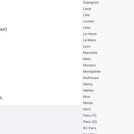
Gueugnon
Laval
Lille
Lorient
Lens
eur)
Le Havre
Le Mans
Lyon
Marseille
Metz
Monaco
Montpellier
Mulhouse
Nancy
Nantes
Nice
h.
Nimes
Niort
Paris-FC
Paris-SG
RC Paris