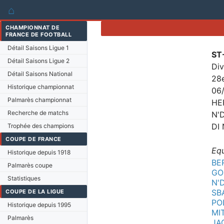
⌂
CHAMPIONNAT DE
FRANCE DE FOOTBALL
Détail Saisons Ligue 1
ST
Détail Saisons Ligue 2
Div
Détail Saisons National
28
Historique championnat
06
Palmarès championnat
HER
Recherche de matchs
N'
DI 
Trophée des champions
COUPE DE FRANCE
Eq
Historique depuis 1918
BE
Palmarès coupe
GO
Statistiques
N'
SBA
COUPE DE LA LIGUE
PO
Historique depuis 1995
MI
Palmarès
JA