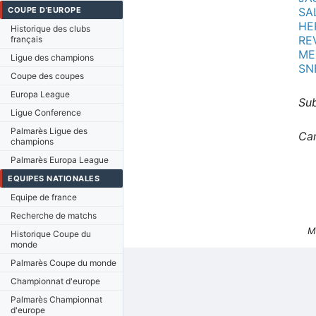
COUPE D'EUROPE
SA
HE
Historique des clubs
RE
français
ME
Ligue des champions
SN
Coupe des coupes
Europa League
Sub
Ligue Conference
Palmarès Ligue des
Car
champions
Palmarès Europa League
EQUIPES NATIONALES
Equipe de france
Recherche de matchs
M
Historique Coupe du
monde
Palmarès Coupe du monde
Championnat d'europe
Palmarès Championnat
d'europe